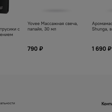
Yovee Массажная свеча,
Аромамас
трусики с
папайя, 30 мл
Shunga, в
жением
790 ₽
1 690 ₽
иальности
Конт