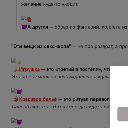
желание куда-то уходит.
😈
А другая
— образ из фантазий, коллега из
"Эти вещи из секс-шопа"
— не про разврат, а пр
🍌
Игрушка
— это «третий в постели», чтобы сня
Это не «ты меня не возбуждаешь», а «давай попро
👙
Красивое бельё
— это ритуал перевоплощени
Способ сказать: «Я хочу иногда видеть тебя не т