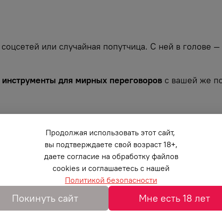
 соцсетей или случайная попутчица. С ней в голове —
о
инструменты для мирных переговоров
с вашей же пс
ть груз вины.
Продолжая использовать этот сайт,
буем что-то новое вместе, просто ради игры».
вы подтверждаете свой возраст 18+,
даете согласие на обработку файлов
cookies и соглашаетесь с нашей
я.
Политикой безопасности
олько в пижаме, но и своей тайной, желанной женщиной
Покинуть сайт
Мне есть 18 лет