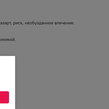
 азарт, риск, необузданное влечение.
ихикой.
».