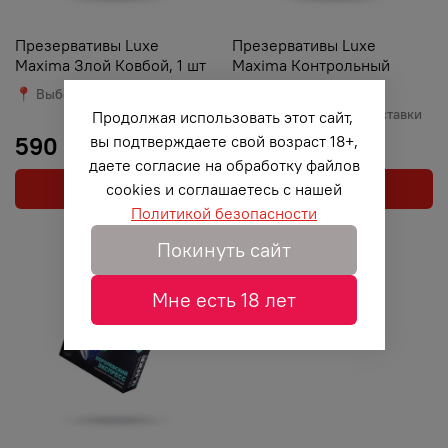
Презервативы Luxe
Презервативы Luxe
Maxima Злой Ковбой, 1 шт
Maxima Контрольный
выстрел, 1 шт
📍 Выберите город доставки
📍 Выберите город доставки
Продолжая использовать этот сайт,
590 ₽
590 ₽
вы подтверждаете свой возраст 18+,
даете согласие на обработку файлов
В корзину
В корзину
cookies и соглашаетесь с нашей
Политикой безопасности
Покинуть сайт
Мне есть 18 лет