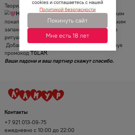
cookies и соглашаетесь с нашей
Твори, где душа пожелает!
Политикой безопасности
Наслаждайся
— как кожа реагирует легким
Покинуть сайт
покалыванием, как воздух наполняется сладким
запахом, как обычный вечер превращается в
Мне есть 18 лет
ритуал доверия и нежности.
Добавьте в корзину щепотку магии, используя
промокод
.
TGLAM
Ваши ладони и ваш партнер скажут спасибо.
Контакты
+7 921 013-09-75
ежедневно с 10:00 до 22:00