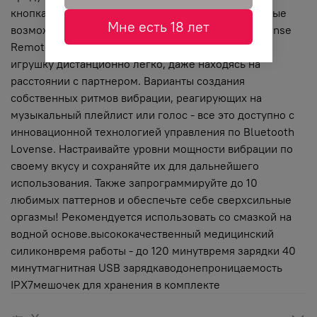
кнопками в основании девайса. Кроме того, игровые
Мне есть 18 лет
возможности не ограничены с приложением Lovense
Remote. Установить на смартфон и использовать
игрушку дистанционно легко, даже находясь на
расстоянии с партнером. Варианты создания
собственных ритмов вибрации, реагирующих на
музыкальный плейлист или голос - все это доступно с
инновационной технологией управления по Bluetooth
Lovense. Настраивайте уровни мощности вибрации по
своему вкусу и сохраняйте их для дальнейшего
использования. Также запрограммируйте до 10
любимых паттернов и обеспечьте себе сверхсильные
оргазмы! Рекомендуется использовать со смазкой на
водной основе.высококачественный медицинский
силиконвремя работы - до 120 минутвремя зарядки 40
минутмагнитная USB зарядкаводонепроницаемость
IPX7мешочек для хранения в комплекте