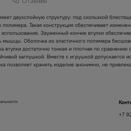
Отзывы
имеет двухслойную структуру: под скользкой блестящ
о полимера. Такая конструкция обеспечивает измене
о использования. Зауженный кончик втулки обеспечи
ь мышцы. Оболочка из эластичного полимера бесшовн
а втулки достаточно тонкая и плотная по сравнению 
йчивой заглушкой. Вместе с игрушкой допускается и
вка позволяет хранить изделие анонимно, не привлек
иальности
Конт
+7 9