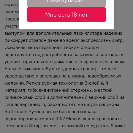
характеристиками. Его регулируемая форма
запоминает оптимальное для вас положение.
Мне есть 18 лет
Крепление, стимулирующее G-точку активной
участницы, и широкое основание с небольшим
выступом для дополнительных ласк клитора надежно
фиксирует страпон даже во время экспрессивных игр.
Основная часть страпона с гибким стволом
адаптируется под потребности пассивного партнера и
уделяет пристальное внимание его эрогенным точкам.
Больше никаких табу и гендерных границ — только
удовольствие и воплощение в жизнь невообразимых
желаний. Регулируемая технология 3-слойный
материал: гибкий внутренний стержень, жесткий
силиконовый слой и дополнительный верхний слой из
гипоаллергенного, бархатистого на ощупь силикона
Soft-touch Ручное литье без швов и класс
водонепроницаемости IPX7 Мешочек для хранения в
комплекте Strap-on-me — отличный повод стать ближе.