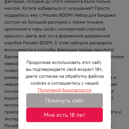
фантазии, которые до этого момента были только
мечтой. Хотите избавиться от искушения? Просто
поддайтесь ему с Pecado BDSM! Набор для бандажа
состоит из большой распорки с тремя точками
крепления и пары оков с контрастной строчкой
красного цвета, всё это в фирменной деревянной
коробке Pecado BDSM. С этим набором расширить
возможности и способы фиксации проще простого!
Варианты и комбинации ограничения свободы партнера
Продолжая использовать этот сайт,
зависят от вашей фантазии и желаний. Распорка
вы подтверждаете свой возраст 18+,
позволяет зафиксировать ноги партнера в широко
даете согласие на обработку файлов
разведенной позиции. Частичное обездвиживание и
cookies и соглашаетесь с нашей
невозможность двигать руками или ногами дают вам
Политикой безопасности
полную власть над партнером – взрослые игры для
взрослых. Кольцо посередине распорки позволяет
Покинуть сайт
использовать дополнительные аксессуары, либо
приковать партнера к кровати или другому предмету и
Мне есть 18 лет
экспериментировать с позициями и ощущениями.
Pecado BDSM – российский бренд, использующий