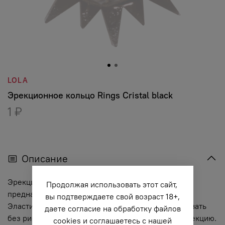
LOLA
Эрекционное кольцо Rings Cristal black
1 ₽
Описание
Эрекционное кольцо из серии Rings- игрушка,
Продолжая использовать этот сайт,
предназначенная исключительно для мужчин.
вы подтверждаете свой возраст 18+,
Эластичный материал позволит крови циркулировать
даете согласие на обработку файлов
без риска для здоровья, сохраняя и продлевая эрекцию.
cookies и соглашаетесь с нашей