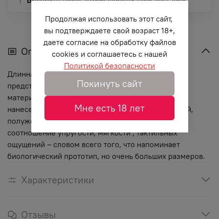
📍 Выберите город, чтобы увидеть срок доставки
Продолжая использовать этот сайт,
вы подтверждаете свой возраст 18+,
даете согласие на обработку файлов
Описание
cookies и соглашаетесь с нашей
Политикой безопасности
Длинная линейка БОЛЬШИХ размеров. Впервые
Покинуть сайт
представлены реалистики больших размеров из
материала «NEOSKIN». Использована технология
Мне есть 18 лет
нанесения сверхмягкого материала на эластичный,
полужесткий каркас. Подобрано оптимальное
соотношение упругости, мягкости , тактильных
ощущений – словом всего того, что напоминает
биологический прототип, но очень больших размеров.
Характеристики
Отзывы