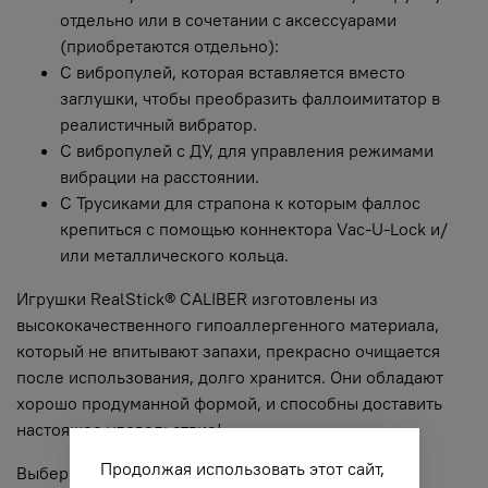
отдельно или в сочетании с аксессуарами
(приобретаются отдельно):
С вибропулей, которая вставляется вместо
заглушки, чтобы преобразить фаллоимитатор в
реалистичный вибратор.
С вибропулей с ДУ, для управления режимами
вибрации на расстоянии.
С Трусиками для страпона к которым фаллос
крепиться с помощью коннектора Vac-U-Lock и/
или металлического кольца.
Игрушки RealStick® CALIBER изготовлены из
высококачественного гипоаллергенного материала,
который не впитывают запахи, прекрасно очищается
после использования, долго хранится. Они обладают
хорошо продуманной формой, и способны доставить
настоящее удовольствие!
Продолжая использовать этот сайт,
Выбери свой CALIBER!