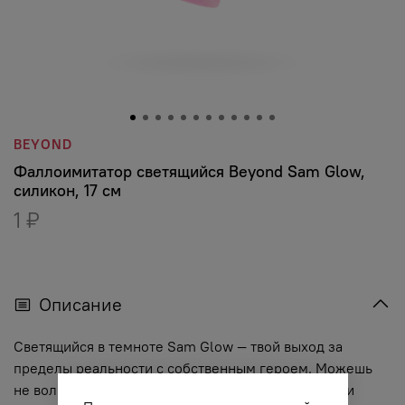
BEYOND
Фаллоимитатор светящийся Beyond Sam Glow,
силикон, 17 см
1 ₽
Описание
Светящийся в темноте Sam Glow — твой выход за
пределы реальности с собственным героем. Можешь
не волноваться! Он спасет тебя от скучных ночей и