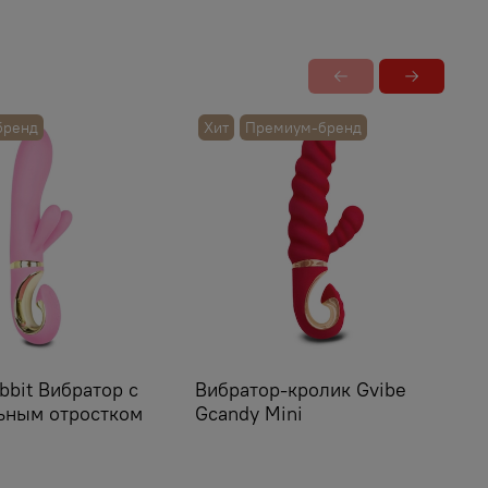
бренд
Хит
Премиум-бренд
bbit Вибратор с
Вибратор-кролик Gvibe
В
ьным отростком
Gcandy Mini
G