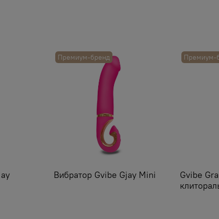
Премиум-бренд
Премиум-
jay
Вибратор Gvibe Gjay Mini
Gvibe Gra
клиторал