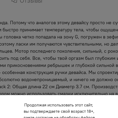
Отзывы
нда. Потому что аналогов этому девайсу просто не су
 и быстро принимает температуру тела, чтобы ощуще
ы головка четко попадала на зону G, погружен в зефи
этому ласки им получаются чувствительными, но де
льцев. Мотор последнего поколения, сильный, с рок
оить под себя. Все, чтобы твой оргазм был глубоки
ыми прикосновениями ребрышек и глубокой сильной в
 особенная конструкция ручки девайса. Мы спроектир
бсолютно водонепроницаемый, и ничего не должно ост
ack 2: Общая длина 22 см Диаметр 3.7 см. Производст
ором можно использовать смазки исключительно на в
Продолжая использовать этот сайт,
вы подтверждаете свой возраст 18+,
даете согласие на обработку файлов