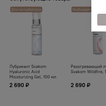
Для мастурбаторов
Возбуждает
Лубрикант Svakom
Разогревающий л
Hyaluronic Acid
Svakom Wildfire, 
Moisturizing Gel, 100 мл
2 690 ₽
2 690 ₽