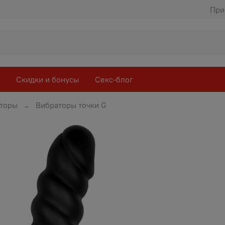
При
Скидки и бонусы
Секс-блог
торы
Вибраторы точки G