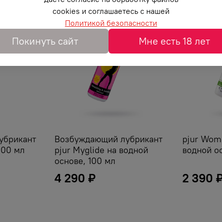
cookies и соглашаетесь с нашей
Возбуждает
Политикой безопасности
Покинуть сайт
Мне есть 18 лет
убрикант
Возбуждающий лубрикант
pjur Wom
100 мл
pjur Myglide на водной
водной о
основе, 100 мл
4 290 ₽
2 390 