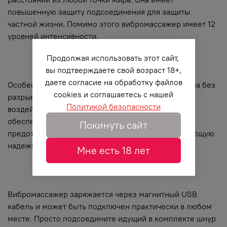
повышенную защиту подсоединения для защиты
частной жизни. Помимо этого вибромассажер имеет 12
уровней интенсивности.
Продолжая использовать этот сайт,
вы подтверждаете свой возраст 18+,
даете согласие на обработку файлов
Особенностью этой модели стала новая программа без
cookies и соглашаетесь с нашей
разрывов соединения и увеличенной мощностью
Политикой безопасности
воздействия. Защищенное соединение Bluetooth
обеспечивает повышенную безопасность,
Покинуть сайт
предотвращающую другие сигналы и обеспечивающую
надежность вашего коннекта.
Мне есть 18 лет
Вибромассажер заряжается через магнитный USB
кабель и может быть подключен практически в любом
месте. Просто подсоедините идущий в комплекте шнур