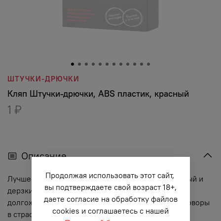
ШТУЧКИ-ДРЮЧКИ
Кляп Штучки-дрючки, ABS пластик, красный
1 ₽
Описание
Продолжая использовать этот сайт,
Лучшее средство от болтовни в постели – стильный и
вы подтверждаете свой возраст 18+,
дерзкий кляп «Штучки-Дрючки». Он создаст
даете согласие на обработку файлов
долгожданную тишину в спальне, превратив разговоры
cookies и соглашаетесь с нашей
в страстное постанывание. А еще он прекрасно