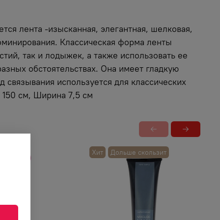
тся лента -изысканная, элегантная, шелковая,
доминирования. Классическая форма ленты
тий, так и лодыжек, а также использовать ее
разных обстоятельствах. Она имеет гладкую
ид связывания используется для классических
150 см, Ширина 7,5 см
Хит
Дольше скользит