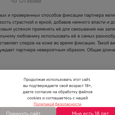
Отзывы
ых и проверенных способов фиксации партнера являе
зость страстной и яркой, добавив немного власти и 
ковым успехом применять её для связывания как запяс
ельному любовнику использовать её в самых разнооб
оставляет следов на коже во время фиксации. Такой в
буждает партнера невероятным образом. Общая длина 
Продолжая использовать этот сайт,
вы подтверждаете свой возраст 18+,
даете согласие на обработку файлов
cookies и соглашаетесь с нашей
Политикой безопасности
Покинуть сайт
Мне есть 18 лет