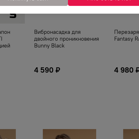
апон
Вибронасадка для
Перезаря
I
двойного проникновения
Fantasy R
цией
Bunny Black
4 590 ₽
4 980 