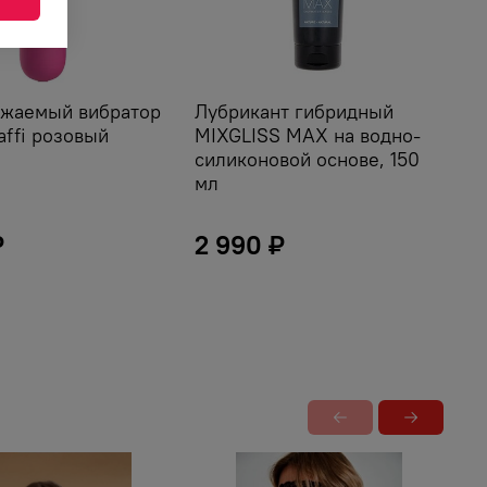
жаемый вибратор
Лубрикант гибридный
Н
affi розовый
MIXGLISS MAX на водно-
к
силиконовой основе, 150
мл
₽
2 990 ₽