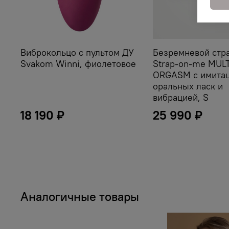
Виброкольцо с пультом ДУ
Безремневой стр
Svakom Winni, фиолетовое
Strap-on-me MULT
ORGASM с имита
оральных ласк и
вибрацией, S
18 190 ₽
25 990 ₽
Аналогичные товары