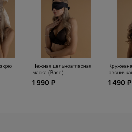
 экрю
Нежная цельноатласная
Кружевна
маска (Base)
ресничка
1 990 ₽
1 490 ₽