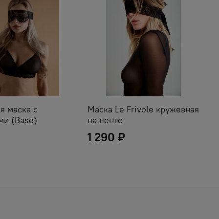
я маска с
Маска Le Frivole кружевная
У
ми (Base)
на ленте
1 290 ₽