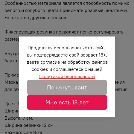
Особенностью материала является способность помимо
белого и голубого цвета принимать розовые, желтые и
множество других оттенков.
Фиксирующая резинка позволяет легко регулировать
размер изделия.
Продолжая использовать этот сайт,
Внутренняя часть имеет подкладку из велюровой
вы подтверждаете свой возраст 18+,
бархатистой кожи.
даете согласие на обработку файлов
cookies и соглашаетесь с нашей
Применение
Политикой безопасности
Маска используется с целью полного лишения зрения
Покинуть сайт
для обострения остальных чувств и яркости восприятия.
Мне есть 18 лет
Цвет: Перламутровый, белый
Ширина: 21 см.
Высота: 7 см.
Ширина резинки: 2 см.
Размер: One Size