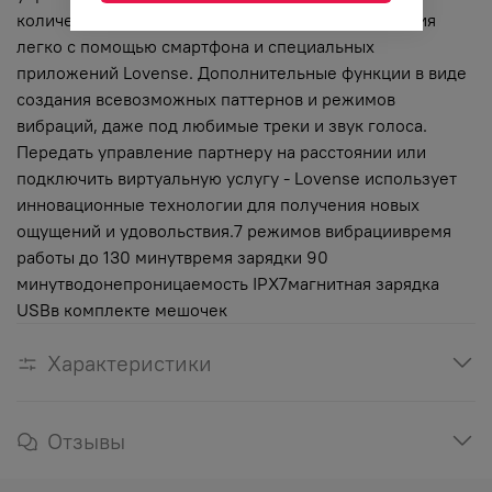
количество возможностей получения удовольствия
легко с помощью смартфона и специальных
приложений Lovense. Дополнительные функции в виде
создания всевозможных паттернов и режимов
вибраций, даже под любимые треки и звук голоса.
Передать управление партнеру на расстоянии или
подключить виртуальную услугу - Lovense использует
инновационные технологии для получения новых
ощущений и удовольствия.7 режимов вибрациивремя
работы до 130 минутвремя зарядки 90
минутводонепроницаемость IPX7магнитная зарядка
USBв комплекте мешочек
Характеристики
Отзывы