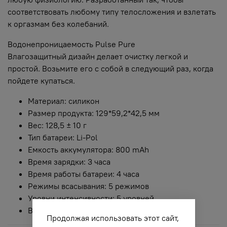
соответствовать любому типу телосложения и взлетать
к оргазмам без колебаний.
Водонепроницаемость Pulse Pure
Влагозащитный дизайн делает очистку легкой и
простой. Возьмите его с собой в следующий раз, когда
пойдете купаться.
Материал: силикон
Размер продукта: 129*59,2*42,5 мм
Вес: 128,5 ± 10 г
Тип батареи: Li-Pol
Емкость аккумулятора: 800 mAh
Время зарядки: 3 часа
Время работы батареи: 4 часа
Режимы всасывания: 5 режимов
Уровни интенсивности: 5 уровней
Водонепроницаемый
Продолжая использовать этот сайт,