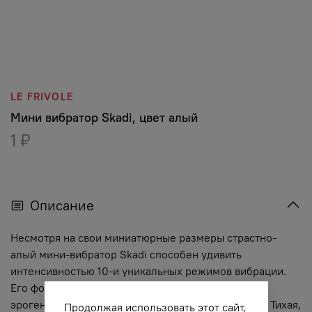
LE FRIVOLE
Мини вибратор Skadi, цвет алый
1 ₽
Описание
Несмотря на свои миниатюрные размеры страстно-
алый мини-вибратор Skadi способен удивить
интенсивностью 10-и уникальных режимов вибрации.
Его форма невероятна удобна для стимуляции
эрогенных зон и подойдет и мужчине и женщине. Тихая,
Продолжая использовать этот сайт,