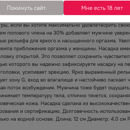
Отзывы
Покинуть сайт
Мне есть 18 лет
OKOS предназначена воплотить фантазии о взаимном 
ры, если вы хотите максимально удовлетворить свою
м полового члена на 30% добавляет мужчине уверен
ю рельефа для яркого и насыщенного оргазма. Увел
темпа приближения оргазма у женщины. Насадка имеет
ловку открытой. Это позволяет сохранить чувствител
ью которого вы надежно зафиксируете насадку на пе
и головки, усиливает эрекцию. Ярко выраженный рел
ует зону G, вход во влагалище и настойчиво ласкае
вая поток возбуждения. Мужчина тоже будет ощущать
инимает температуру тела, отлично тянется, сохраня
ловеческая кожа. Насадка сделана из высококачеств
ования и сертификацию. Долговечность использован
ько на водной основе. Длина: 12 см Диаметр: 4,0 см