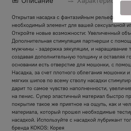
Описание
Характеристики
Открытая насадка с фантазийным рельефом от K
необходимый элемент для вашей сексуальной иг
Откройте новые возможности: Увеличенный объе
Дополнительная стимуляция партнерши с помощь
мужчины - задержка эякуляции, и наращивание 
создавая дополнительную толщину и оставляя го
основании есть отверстие для мошонки, с помощ
Насадка, за счет плотного облегания мошонки 
мягких шипов по всему стволу насадки стимулир
дарит то самое чувство наполненности, увеличи
на пенис. Супер эластичный материал быстро пр
покрытие такое же приятное на ощупь, как и че
материала, который прошел необходимые тестир
насадкой. Используйте с насадкой лубрикант тол
бренда KOKOS: Корея