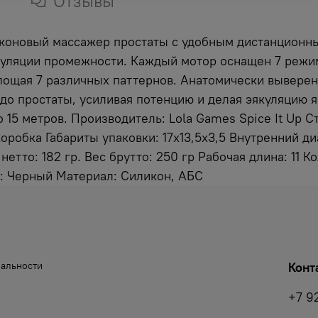
Отзывы
ликоновый массажер простаты с удобным дистанционн
тимуляции промежности. Каждый мотор оснащен 7 режи
площая 7 различных паттернов. Анатомически вывере
т до простаты, усиливая потенцию и делая эякуляцию
о 15 метров. Производитель: Lola Games Spice It Up 
оробка Габариты упаковки: 17x13,5x3,5 Внутренний д
етто: 182 гр. Веc брутто: 250 гр Рабочая длина: 11 
т: Черный Материал: Силикон, АБС
иальности
Конт
+7 9