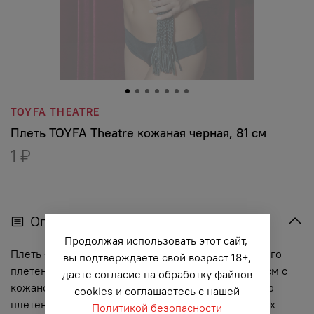
TOYFA THEATRE
Плеть TOYFA Theatre кожаная черная, 81 см
1 ₽
Описание
Продолжая использовать этот сайт,
Плеть - кошка. 10 хвостов по 60см цилиндрического
вы подтверждаете свой возраст 18+,
плетения, жесткая оплетеная рукоятка длиной 21см с
даете согласие на обработку файлов
кожаной петлей для кисти также цилиндрического
cookies и соглашаетесь с нашей
плетения. Отличный девайс для средних и сильных
Политикой безопасности