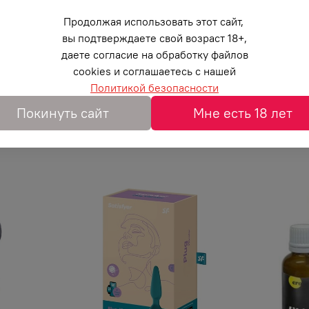
Отзывы
Продолжая использовать этот сайт,
вы подтверждаете свой возраст 18+,
может пройти тропой экстремального удовольствия.
даете согласие на обработку файлов
енный латекс отвечает за безопасность, а выпуклые
cookies и соглашаетесь с нашей
 ароматом персика подарит новые ощущения и сдела
Политикой безопасности
ативами Luxe серии EXTREME. Качественный латекс 
Покинуть сайт
Мне есть 18 лет
рина 52 мм Толщина стенок 0,06 мм