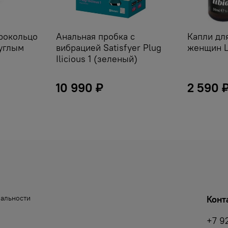
рокольцо
Анальная пробка с
Капли дл
руглым
вибрацией Satisfyer Plug
женщин L
Ilicious 1 (зеленый)
10 990 ₽
2 590 
иальности
Конт
+7 9