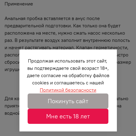
Применение
Анальная пробка вставляется в анус после
предварительной подготовки. Как только она будет
расположена на месте, нужно сжать насос несколько
раз. В результате воздух заполнит внутреннюю полость
и начнет растягивать материал. Клапан герметичности,
расположенный у основания насоса, позволяет быстро
Продолжая использовать этот сайт,
сбросить давление и соответственно уменьшить размер
вы подтверждаете свой возраст 18+,
игрушки.
даете согласие на обработку файлов
cookies и соглашаетесь с нашей
Политикой безопасности
Для комфортности введения и получения максимально
Покинуть сайт
приятных ощущений можно использовать смазку на
водной основе.
Мне есть 18 лет