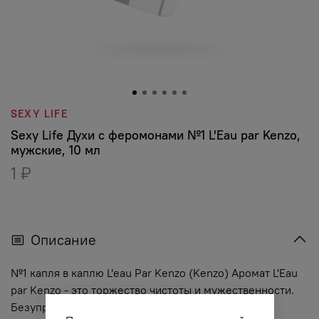
SEXY LIFE
Sexy Life Духи с феромонами №1 L'Eau par Kenzo,
мужские, 10 мл
1 ₽
Описание
№1 капля в каплю L'eau Par Kenzo (Kenzo) Аромат L'Eau
par Kenzo - это торжество чистоты и мужественности.
Безупречно сдержанный аромат не погружает в