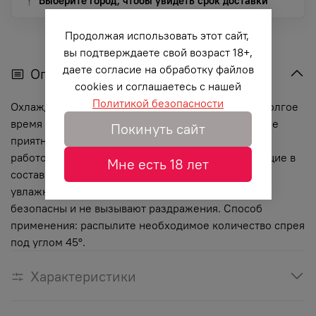
📍 Выберите город, чтобы увидеть срок доставки
Продолжая использовать этот сайт,
вы подтверждаете свой возраст 18+,
даете согласие на обработку файлов
Описание
cookies и соглашаетесь с нашей
Политикой безопасности
Охлаждающий спрей для тела Orgie Time lag на долгое
время сохраняет ощущение свежести и дарит коже
Покинуть сайт
приятную прохладу, продлевающую мужскую
работоспособность. Пантенол и алоэ вера, входящие в
Мне есть 18 лет
состав спрея, обладают антибактериальным и
увлажняющим действием. Все компоненты спрея
безопасны и не вызывают раздражения. Способ
применения: распылите необходимое количество спрея
под углом 45°.
Характеристики