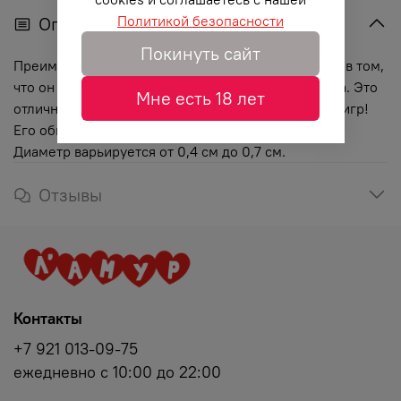
Политикой безопасности
Описание
Покинуть сайт
Преимущество силиконового уретрального плага в том,
что он легко повторяет естественные изгибы тела. Это
Мне есть 18 лет
отличный аксессуар для любителей уретральных игр!
Его общая длина составляет 16 см, рабочая - 11см.
Диаметр варьируется от 0,4 см до 0,7 см.
Отзывы
Контакты
+7 921 013-09-75
ежедневно с 10:00 до 22:00