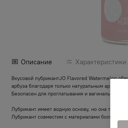
Описание
Характеристики
Вкусовой лубрикантJO Flavored Watermelon обе
арбуза благодаря только натуральным ароматиза
Безопасен для проглатывания и вагинального и
Лубрикант имеет водную основу, но она такая ж
Лубрикант совместим с материалами большинст