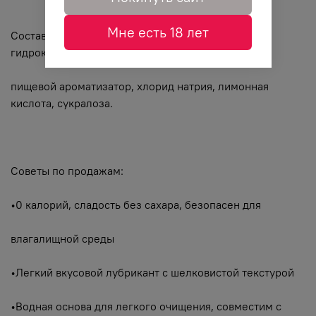
Мне есть 18 лет
Состав: Вода, глицерин, сорбат калия,
гидроксиэтилцеллюлоза, натуральный
пищевой ароматизатор, хлорид натрия, лимонная
кислота, сукралоза.
Советы по продажам:
•0 калорий, сладость без сахара, безопасен для
влагалищной среды
•Легкий вкусовой лубрикант с шелковистой текстурой
•Водная основа для легкого очищения, совместим с