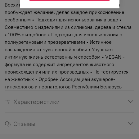
Восхитительный аромат какао и кокосового масла
пробуждает желание, делая каждое прикосновение
особенным • Подходит для использования в воде •
Совместимо с изделиями из силикона, дерева и стекла
• 100% съедобное • Подходит для использования с
полиуретановыми презервативами • Истинное
наслаждение от чувственной любви • Улучшает
интимную жизнь естественным способом • VEGAN -
формула не содержит ингредиентов животного
происхождения или их производных • Не тестируется
на животных • Одобрен Ассоциацией акушеров-
гинекологов и неонатологов Республики Беларусь
Характеристики
Отзывы