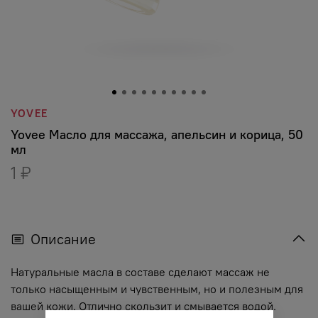
YOVEE
Yovee Масло для массажа, апельсин и корица, 50
мл
1 ₽
Описание
Натуральные масла в составе сделают массаж не
только насыщенным и чувственным, но и полезным для
вашей кожи. Отлично скользит и смывается водой.