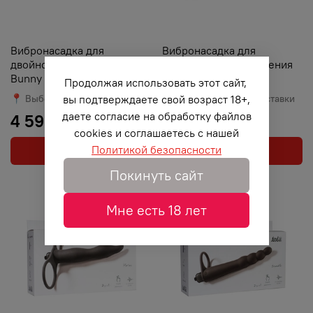
Вибронасадка для
Вибронасадка для
двойного проникновения
двойного проникновения
Bunny Black
Flirtini Wine red
Продолжая использовать этот сайт,
📍 Выберите город доставки
📍 Выберите город доставки
вы подтверждаете свой возраст 18+,
даете согласие на обработку файлов
4 590 ₽
3 590 ₽
cookies и соглашаетесь с нашей
Политикой безопасности
В корзину
В корзину
Покинуть сайт
Мне есть 18 лет