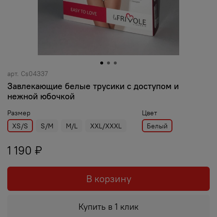
арт.
Cs04337
Завлекающие белые трусики с доступом и
нежной юбочкой
Размер
Цвет
XS/S
S/M
M/L
XXL/XXXL
Белый
1 190 ₽
В корзину
Купить в 1 клик